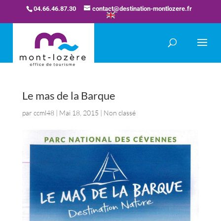
04.66.46.87.30
contact@destination-montlozere.fr
Le mas de la Barque
par
ccml48
|
Mai 18, 2015
| Non classé