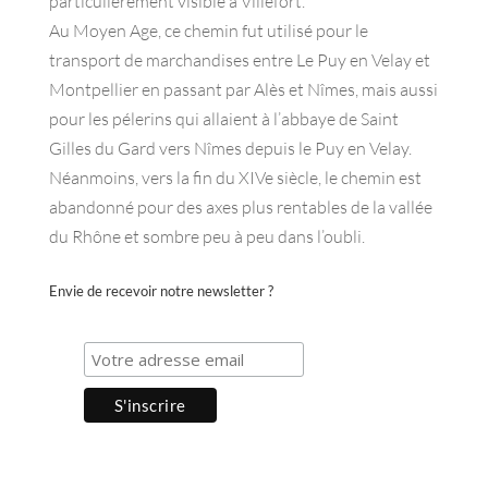
particulièrement visible à Villefort.
Au Moyen Age, ce chemin fut utilisé pour le
transport de marchandises entre Le Puy en Velay et
Montpellier en passant par Alès et Nîmes, mais aussi
pour les pélerins qui allaient à l’abbaye de Saint
Gilles du Gard vers Nîmes depuis le Puy en Velay.
Néanmoins, vers la fin du XIVe siècle, le chemin est
abandonné pour des axes plus rentables de la vallée
du Rhône et sombre peu à peu dans l’oubli.
Envie de recevoir notre newsletter ?