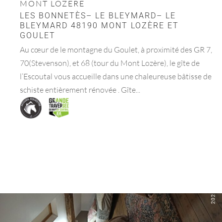
MONT LOZERE
LES BONNETÈS– LE BLEYMARD– LE
BLEYMARD 48190 MONT LOZÈRE ET
GOULET
Au cœur de le montagne du Goulet, à proximité des GR 7,
70(Stevenson), et 68 (tour du Mont Lozère), le gîte de
l’Escoutal vous accueille dans une chaleureuse bâtisse de
schiste entièrement rénovée . Gîte...