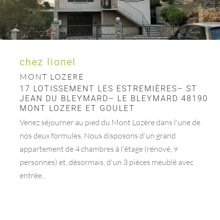
chez lionel
MONT LOZERE
17 LOTISSEMENT LES ESTREMIÈRES– ST
JEAN DU BLEYMARD– LE BLEYMARD 48190
MONT LOZERE ET GOULET
Venez séjourner au pied du Mont Lozère dans l'une de
nos deux formules. Nous disposons d'un grand
appartement de 4 chambres à l'étage (rénové, 9
personnes) et, désormais, d'un 3 pièces meublé avec
entrée...