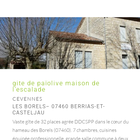
gite de païolive maison de
l’escalade
CEVENNES
LES BORELS– 07460 BERRIAS-ET-
CASTELJAU
Vaste gîte de 32 places agrée DDCSPP dans le cœur du
hameau des Borels (07460). 7 chambres, cuisines
équipée professionnelle, grande salle commune à deux