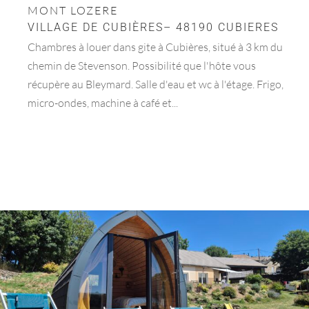
MONT LOZERE
VILLAGE DE CUBIÈRES– 48190 CUBIERES
Chambres à louer dans gite à Cubières, situé à 3 km du
chemin de Stevenson. Possibilité que l'hôte vous
récupère au Bleymard. Salle d'eau et wc à l'étage. Frigo,
micro-ondes, machine à café et...