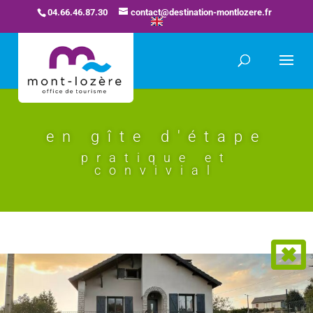
04.66.46.87.30
contact@destination-montlozere.fr
en gîte d'étape
pratique et
convivial