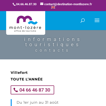
04.66.46.87.30
contact@destination-montlozere.fr
informations
touristiques
contacts
Villefort
TOUTE
L’ANNÉE
04 66 46 87 30
Du 1er juin au 31 août