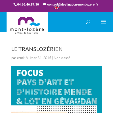
04.66.46.87.30
contact@destination-montlozere.fr
LE TRANSLOZÉRIEN
par
ccml48
|
Mar 31, 2015
| Non classé