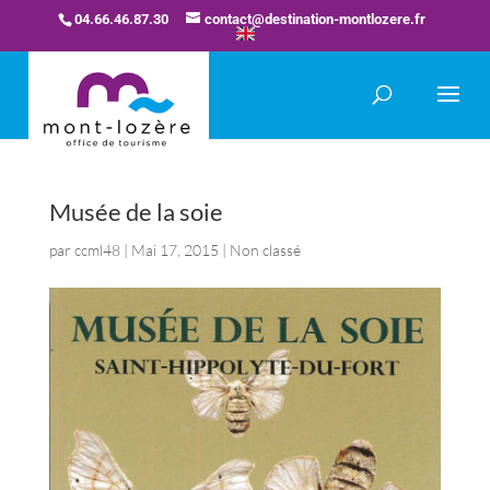
04.66.46.87.30
contact@destination-montlozere.fr
Musée de la soie
par
ccml48
|
Mai 17, 2015
| Non classé