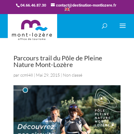
04.66.46.87.30
contact@destination-montlozere.fr
Parcours trail du Pôle de Pleine
Nature Mont-Lozère
par
ccml48
|
Mai 29, 2015
| Non classé