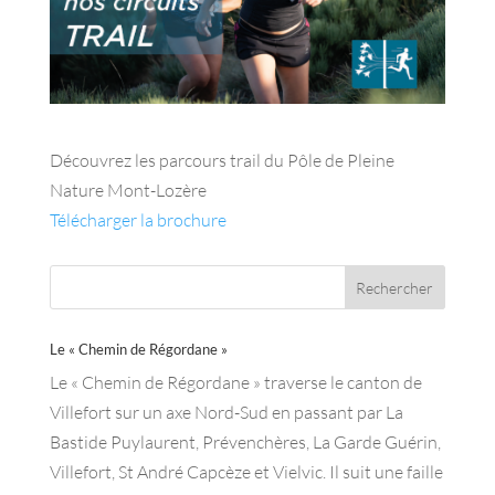
Découvrez les parcours trail du Pôle de Pleine
Nature Mont-Lozère
Télécharger la brochure
Le « Chemin de Régordane »
Le « Chemin de Régordane » traverse le canton de
Villefort sur un axe Nord-Sud en passant par La
Bastide Puylaurent, Prévenchères, La Garde Guérin,
Villefort, St André Capcèze et Vielvic. Il suit une faille