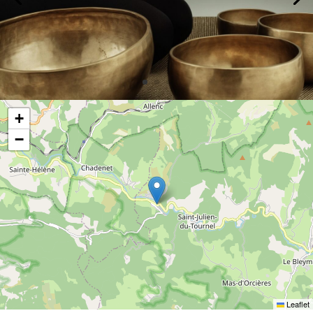
+
−
Leaflet