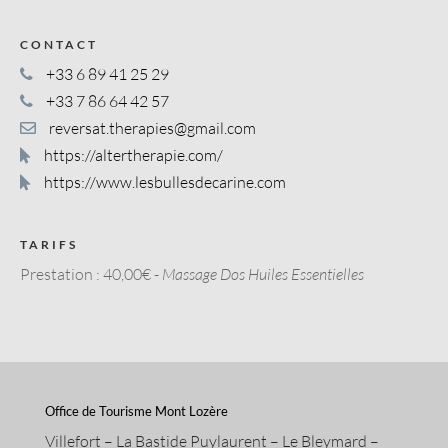
CONTACT
+33 6 89 41 25 29
+33 7 86 64 42 57
reversat.therapies@gmail.com
https://altertherapie.com/
https://www.lesbullesdecarine.com
TARIFS
Prestation :
40,00€ -
Massage Dos Huiles Essentielles
Office de Tourisme Mont Lozère
Villefort – La Bastide Puylaurent – Le Bleymard –