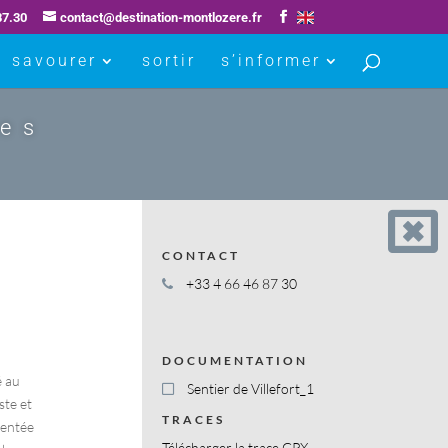
87.30
contact@destination-montlozere.fr
savourer
sortir
s’informer
ues
CONTACT
+33 4 66 46 87 30
DOCUMENTATION
é au
Sentier de Villefort_1
ste et
TRACES
rientée
Télécharger la trace GPX