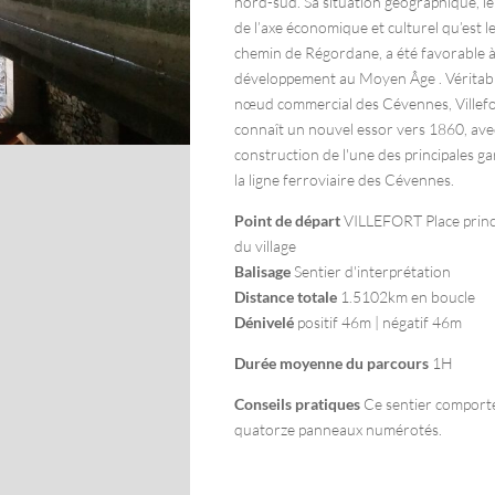
nord-sud. Sa situation géographique, le
de l’axe économique et culturel qu’est l
chemin de Régordane, a été favorable 
développement au Moyen Âge . Véritab
nœud commercial des Cévennes, Villef
connaît un nouvel essor vers 1860, avec
construction de l'une des principales ga
la ligne ferroviaire des Cévennes.
Point de départ
VILLEFORT Place princ
du village
Balisage
Sentier d'interprétation
Distance totale
1.5102km en boucle
Dénivelé
positif 46m | négatif 46m
Durée moyenne du parcours
1H
Conseils pratiques
Ce sentier comport
quatorze panneaux numérotés.