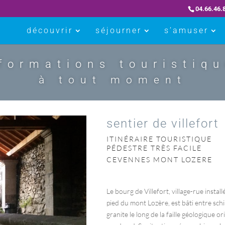
04.66.46.
découvrir
séjourner
s’amuser
formations touristiq
à tout moment
sentier de villefort
ITINÉRAIRE TOURISTIQUE
PÉDESTRE TRÈS FACILE
CEVENNES MONT LOZERE
Le bourg de Villefort, village-rue install
pied du mont Lozère, est bâti entre schi
granite le long de la faille géologique o