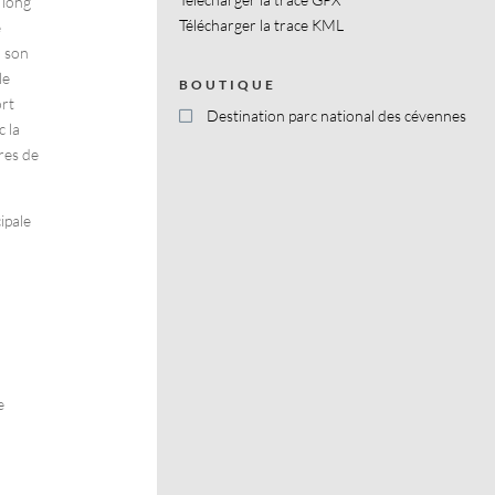
 long
Télécharger la trace KML
e
à son
le
BOUTIQUE
ort
Destination parc national des cévennes
 la
res de
ipale
e