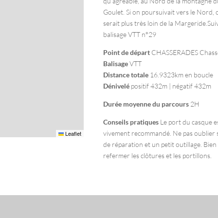
qu’agréable, au Nord de la montagne d
Goulet. Si on poursuivait vers le Nord, 
serait plus très loin de la Margeride.Sui
balisage VTT n°29
Point de départ
CHASSERADES Chass
Balisage
VTT
Distance totale
16.9323km en boucle
Dénivelé
positif 432m | négatif 432m
Durée moyenne du parcours
2H
Conseils pratiques
Le port du casque e
vivement recommandé. Ne pas oublier s
Leaflet
de réparation et un petit outillage. Bien
refermer les clôtures et les portillons.