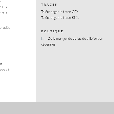
u
TRACES
on ne
Télécharger la trace GPX
vre le
Télécharger la trace KML
eradès
BOUTIQUE
De la margeride au lac de villefort en
cévennes
st
on kit