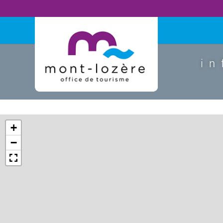
in
+
−