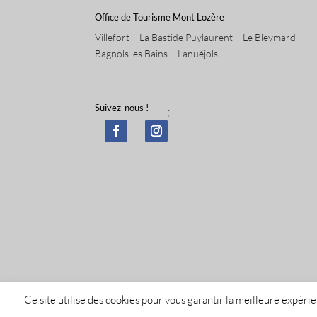
Office de Tourisme Mont Lozère
Villefort – La Bastide Puylaurent – Le Bleymard –
Bagnols les Bains – Lanuéjols
Suivez-nous !
;
Ce site utilise des cookies pour vous garantir la meilleure expér
Tous droit