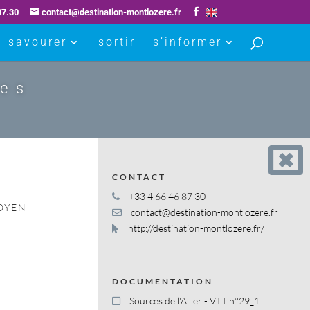
87.30
contact@destination-montlozere.fr
savourer
sortir
s’informer
ues
–
CONTACT
+33 4 66 46 87 30
OYEN
contact@destination-montlozere.fr
http://destination-montlozere.fr/
DOCUMENTATION
Sources de l'Allier - VTT n°29_1