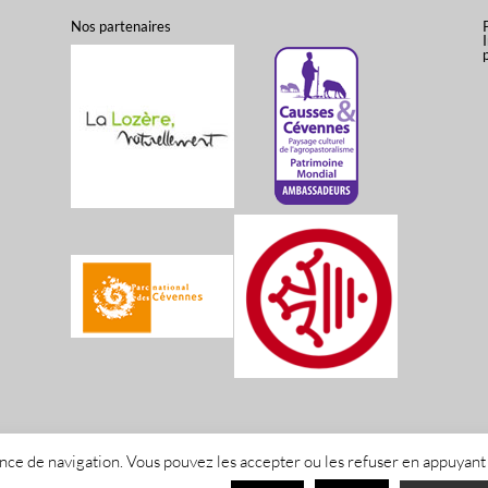
Nos partenaires
ience de navigation. Vous pouvez les accepter ou les refuser en appuyant
s réservés Office de Tourisme Mont-Lozère -
Mentions légales
-
Politique de con