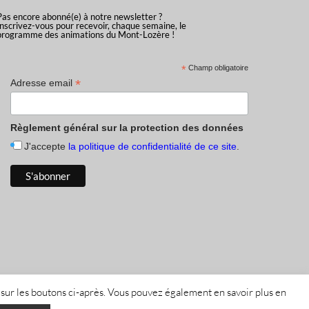
Pas encore abonné(e) à notre newsletter ?
Inscrivez-vous pour recevoir, chaque semaine, le
programme des animations du Mont-Lozère !
*
Champ obligatoire
*
Adresse email
Règlement général sur la protection des données
J'accepte
la politique de confidentialité de ce site
.
 sur les boutons ci-après. Vous pouvez également en savoir plus en
fidentialité