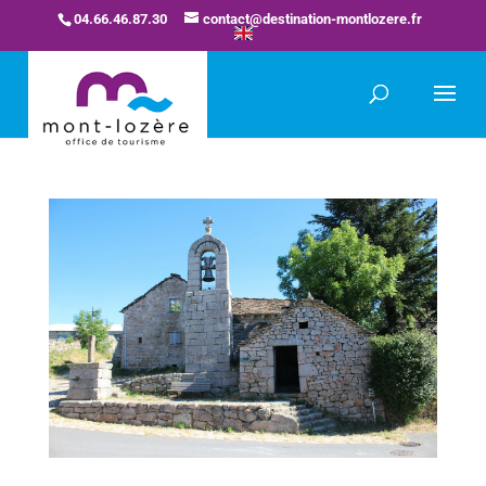
04.66.46.87.30
contact@destination-montlozere.fr