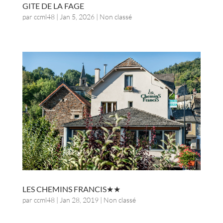
GITE DE LA FAGE
par
ccml48
|
Jan 5, 2026
| Non classé
LES CHEMINS FRANCIS
par
ccml48
|
Jan 28, 2019
| Non classé