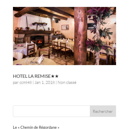
HOTEL LA REMISE
par
ccml48
|
Jan 1, 2018
| Non classé
Le « Chemin de Régordane »