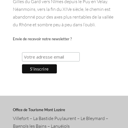
Gilles du Gard vers Nîmes depuis le Puy en Velay.
Néanmoins, vers la fin du XIVe siècle, le chemin est
abandonné pour des axes plus rentables de la vallée
du Rhône et sombre peu à peu dans l’oubli.
Envie de recevoir notre newsletter ?
Office de Tourisme Mont Lozère
Villefort – La Bastide Puylaurent – Le Bleymard –
Bagnols les Bains – Lanuéjols