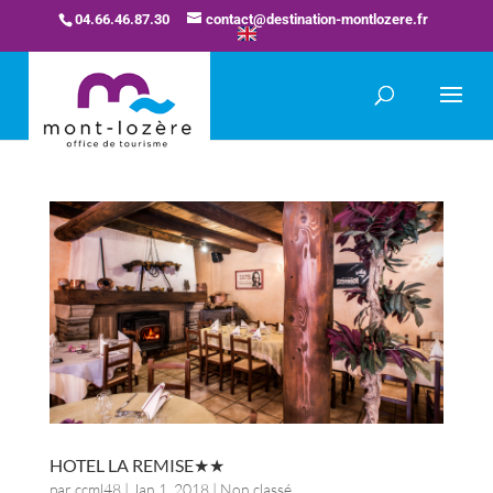
04.66.46.87.30
contact@destination-montlozere.fr
HOTEL LA REMISE
par
ccml48
|
Jan 1, 2018
| Non classé