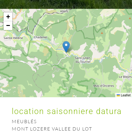
+
−
Leaflet
location saisonniere datura
MEUBLÉS
MONT LOZERE VALLEE DU LOT