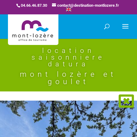
04.66.46.87.30
contact@destination-montlozere.fr
location
saisonniere
datura
mont lozère et
goulet