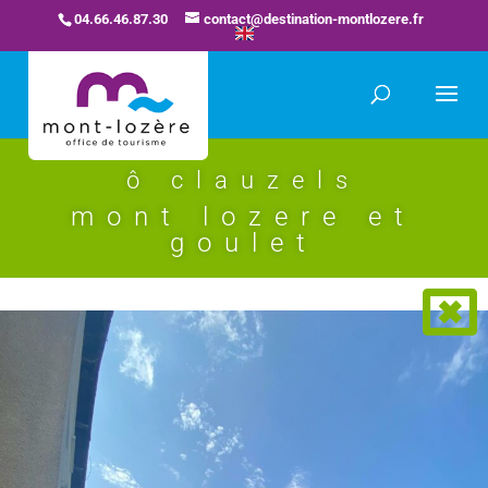
04.66.46.87.30
contact@destination-montlozere.fr
ô clauzels
mont lozere et
goulet