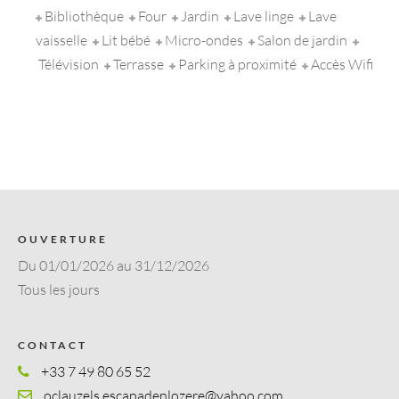
Bibliothèque
Four
Jardin
Lave linge
Lave
vaisselle
Lit bébé
Micro-ondes
Salon de jardin
Télévision
Terrasse
Parking à proximité
Accès Wifi
OUVERTURE
Du 01/01/2026 au 31/12/2026
Tous les jours
CONTACT
+33 7 49 80 65 52
oclauzels.escapadenlozere@yahoo.com