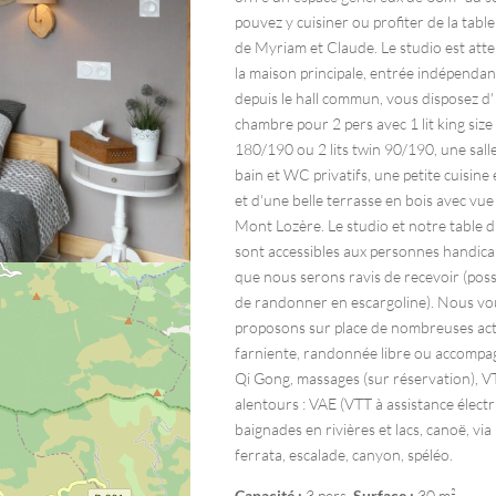
pouvez y cuisiner ou profiter de la tabl
de Myriam et Claude. Le studio est att
la maison principale, entrée indépendan
depuis le hall commun, vous disposez d'
chambre pour 2 pers avec 1 lit king size
180/190 ou 2 lits twin 90/190, une sall
bain et WC privatifs, une petite cuisine
et d'une belle terrasse en bois avec vue 
Mont Lozère. Le studio et notre table d
sont accessibles aux personnes handic
que nous serons ravis de recevoir (possi
de randonner en escargoline). Nous vo
proposons sur place de nombreuses acti
farniente, randonnée libre ou accompa
Qi Gong, massages (sur réservation), V
alentours : VAE (VTT à assistance électr
baignades en rivières et lacs, canoë, via
ferrata, escalade, canyon, spéléo.
Capacité :
3 pers.
Surface :
30 m²