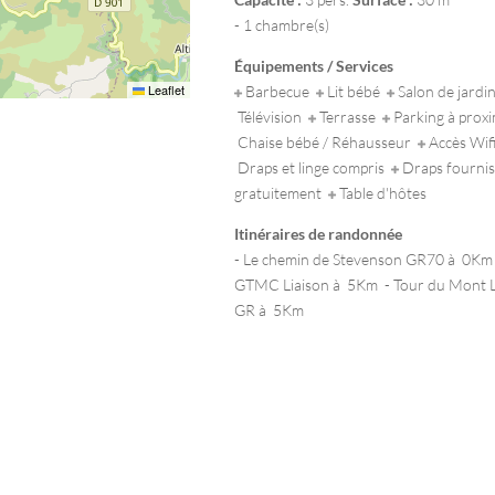
- 1 chambre(s)
Équipements / Services
Leaflet
Barbecue
Lit bébé
Salon de jard
Télévision
Terrasse
Parking à prox
Chaise bébé / Réhausseur
Accès Wif
Draps et linge compris
Draps fournis
gratuitement
Table d'hôtes
Itinéraires de randonnée
- Le chemin de Stevenson GR70 à 0Km
GTMC Liaison à 5Km - Tour du Mont 
GR à 5Km