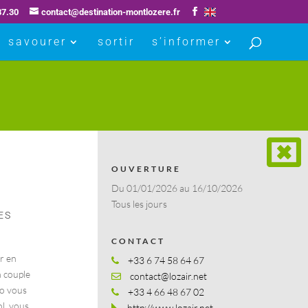
87.30
contact@destination-montlozere.fr
savourer
sortir
s’informer
OUVERTURE
Du 01/01/2026 au 16/10/2026
Tous les jours
ES
CONTACT
r en
+33 6 74 58 64 67
n couple
contact@lozair.net
io vous
+33 4 66 48 67 02
l, vous
http://www.lozair.net