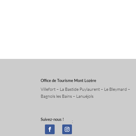
Office de Tourisme Mont Lozère
Villefort – La Bastide Puylaurent – Le Bleymard –
Bagnols les Bains – Lanuéjols
Suivez-nous !
;