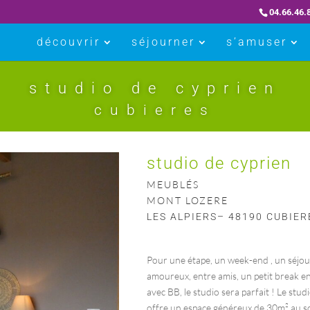
04.66.46.
découvrir
séjourner
s’amuser
studio de cyprien
cubieres
studio de cyprien
MEUBLÉS
MONT LOZERE
LES ALPIERS– 48190 CUBIER
Pour une étape, un week-end , un séjou
amoureux, entre amis, un petit break e
avec BB, le studio sera parfait ! Le stud
offre un espace généreux de 30m² au so