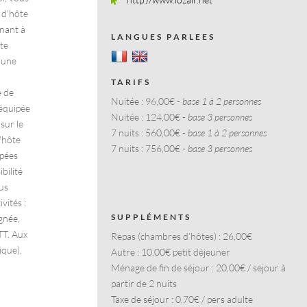
e d'hôte
enant à
LANGUES PARLEES
te
 une
TARIFS
e de
Nuitée :
96,00€ -
base 1 à 2 personnes
 équipée
Nuitée :
124,00€ -
base 3 personnes
sur le
7 nuits :
560,00€ -
base 1 à 2 personnes
'hôte
7 nuits :
756,00€ -
base 3 personnes
apées
bilité
us
vités :
SUPPLÉMENTS
gnée,
TT. Aux
Repas (chambres d’hôtes) :
26,00€
ique),
Autre :
10,00€ petit déjeuner
Ménage de fin de séjour :
20,00€ / sejour à
partir de 2 nuits
Taxe de séjour :
0,70€ / pers adulte