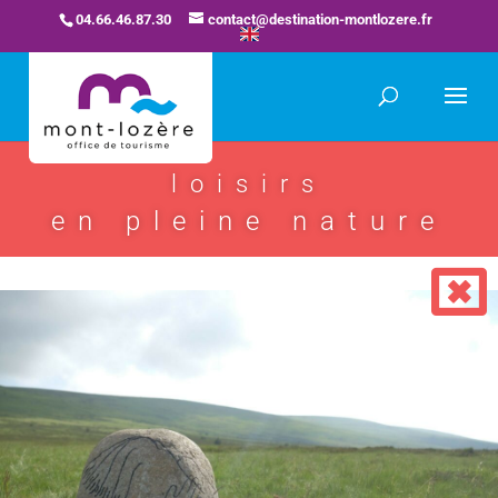
04.66.46.87.30
contact@destination-montlozere.fr
loisirs
en pleine nature