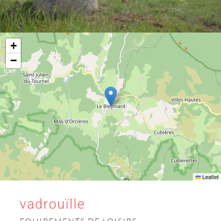
+
−
Leaflet
vadrouïlle
EQUIPEMENTS DE LOISIRS