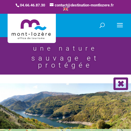
04.66.46.87.30
contact@destination-montlozere.fr
une nature
sauvage et
protégée