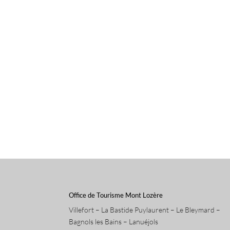
Office de Tourisme Mont Lozère
Villefort – La Bastide Puylaurent – Le Bleymard –
Bagnols les Bains – Lanuéjols