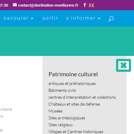
87.30
contact@destination-montlozere.fr
savourer
sortir
s’informer
Patrimoine culturel
antiques et préhistoriques
Bâtiments civils
centres d’interprétation et collections
Châteaux et sites de défense
vitaire
Musées
rs
Sites archéologiques
Sites religieux
la
Villages et Centres historiques