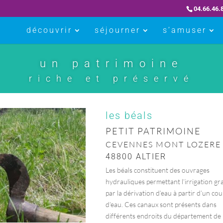
04.66.46.
découvrir
séjourner
s’amuser
un patrimoine
riche et préservé
les béals
PETIT PATRIMOINE
CEVENNES MONT LOZERE
48800 ALTIER
Les béals constituent des ouvrages
hydrauliques permettant l’irrigation gra
par la dérivation d’eau à partir d’un cou
d’eau. Ces canaux sont présents dans
différents endroits du département de 