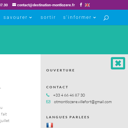
87.30
contact@destination-montlozere.fr
savourer
sortir
s’informer
OUVERTURE
CONTACT
T
+33 4 66 46 87 30
otmontlozere.villefort@gmail.com
au
 fait
LANGUES PARLEES
uillet