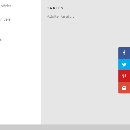
endrier
TARIFS
Adulte : Gratuit
nivelé,
-
s