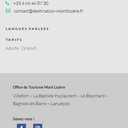
+33 4 66 46 87 30
contact@destination-montlozere.fr
LANGUES PARLEES
TARIFS
Adulte : Gratuit
Office de Tourisme Mont Lozère
Villefort – La Bastide Puylaurent – Le Bleymard –
Bagnols les Bains – Lanuéjols
Suivez-nous !
;