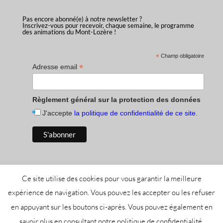
Pas encore abonné(e) à notre newsletter ?
Inscrivez-vous pour recevoir, chaque semaine, le programme
des animations du Mont-Lozère !
*
Champ obligatoire
*
Adresse email
Règlement général sur la protection des données
J'accepte
la politique de confidentialité de ce site
.
Ce site utilise des cookies pour vous garantir la meilleure
expérience de navigation. Vous pouvez les accepter ou les refuser
en appuyant sur les boutons ci-après. Vous pouvez également en
Tous droits réservés Office de Tourisme Mont-Lozère -
savoir plus en consultant notre politique de confidentialité.