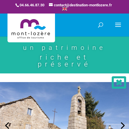
04.66.46.87.30
contact@destination-montlozere.fr
un patrimoine
riche et
préservé