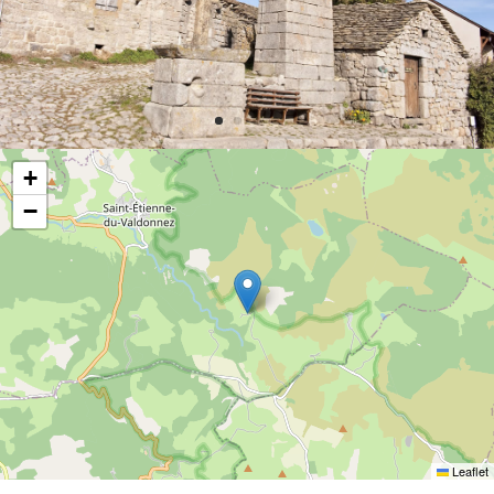
+
−
Leaflet