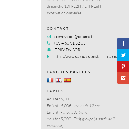
dimanche 10H-12H / 14H-18H
Réservation conseillée
CONTACT
scenovision@cctama.fr
+33 4 66 31 32 85
TRIPADVISOR
https://www.scenovisionstalban.com/
LANGUES PARLEES
TARIFS
Adulte :
6,00€
Enfant :
5,00€ -
moins de 12 ans
Enfant :
-
moins de 6 ans
Adulte :
5,00€ -
Tarif groupe (à partir de 9
personnes)