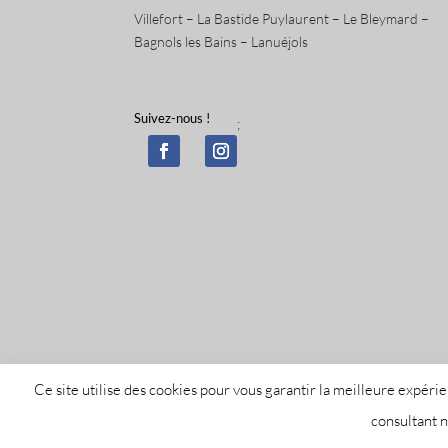
Villefort – La Bastide Puylaurent – Le Bleymard –
Bagnols les Bains – Lanuéjols
Suivez-nous !
;
Ce site utilise des cookies pour vous garantir la meilleure expér
Tous droit
consultant n