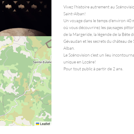
Vivez l'histoire autrement au Scénovisi
Saint-Alban!
Un voyage dans le temps d'environ 40 
où vous découvrirez les paysages pitto
de la Margeride, la légende de la Bête 
Gévaudan et les secrets du château de 
Alban.
Le Scénovision c'est un lieu incontourna
unique en Lozère!
Pour tout public à partir de 2 ans.
Leaflet