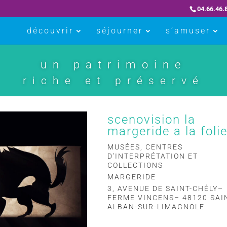
04.66.46.
découvrir
séjourner
s’amuser
un patrimoine
riche et préservé
scenovision la
margeride a la folie
MUSÉES, CENTRES
D'INTERPRÉTATION ET
COLLECTIONS
MARGERIDE
3, AVENUE DE SAINT-CHÉLY–
FERME VINCENS– 48120 SAI
ALBAN-SUR-LIMAGNOLE