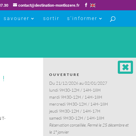
87.30
contact@destination-montlozere.fr
savourer
sortir
s’informer
OUVERTURE
 !
Du 21/12/2026 au 02/01/2027
lundi 9H30-12H / 14H-18H
mardi 9H30-12H / 14H-18H
mercredi 9H30-12H / 14H-18H
jeudi 9H30-12H / 14H-17H
samedi 9H30-12H / 14H-18H
NT-
Réservation conseillée, Fermé le 25 décembre et
le 1° janvier