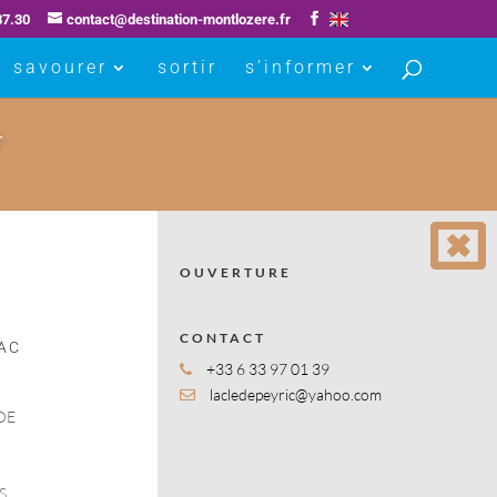
87.30
contact@destination-montlozere.fr
savourer
sortir
s’informer
r
OUVERTURE
CONTACT
AC
+33 6 33 97 01 39
lacledepeyric@yahoo.com
DE
S