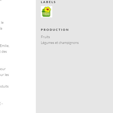
LABELS
 le
la
PRODUCTION
Fruits
Légumes et champignons
Emilie,
t des
pour
ur les
oduits
 -