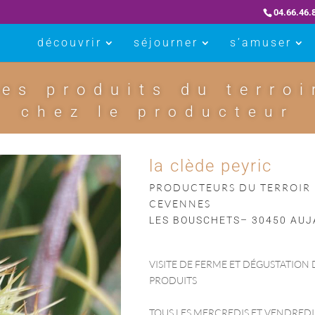
04.66.46.
découvrir
séjourner
s’amuser
les produits du terroi
chez le producteur
la clède peyric
PRODUCTEURS DU TERROIR
CEVENNES
LES BOUSCHETS– 30450 AUJ
VISITE DE FERME ET DÉGUSTATION 
PRODUITS
TOUS LES MERCREDIS ET VENDREDI