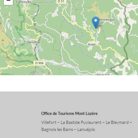
−
Office de Tourisme Mont Lozère
Villefort – La Bastide Puylaurent – Le Bleymard –
Bagnols les Bains – Lanuéjols