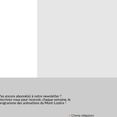
Pas encore abonné(e) à notre newsletter ?
Inscrivez-vous pour recevoir, chaque semaine, le
programme des animations du Mont-Lozère !
*
Champ obligatoire