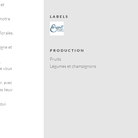
 et
LABELS
 notre
lorales,
igne et
PRODUCTION
Fruits
,
Légumes et champignons
ue vous
r, avec
s lieux
qui