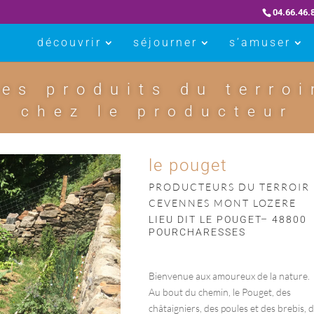
04.66.46.
découvrir
séjourner
s’amuser
les produits du terroi
chez le producteur
le pouget
PRODUCTEURS DU TERROIR
CEVENNES MONT LOZERE
LIEU DIT LE POUGET– 48800
POURCHARESSES
Bienvenue aux amoureux de la nature.
Au bout du chemin, le Pouget, des
châtaigniers, des poules et des brebis, 