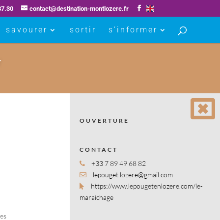
87.30
contact@destination-montlozere.fr
savourer
sortir
s’informer
r
OUVERTURE
CONTACT
+33 7 89 49 68 82
lepouget.lozere@gmail.com
https://www.lepougetenlozere.com/le-
maraichage
des