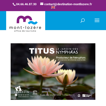
04.66.46.87.30
contact@destination-montlozere.fr