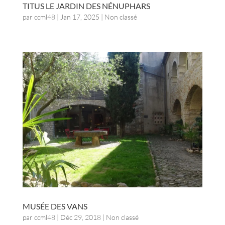
TITUS LE JARDIN DES NÉNUPHARS
par
ccml48
|
Jan 17, 2025
| Non classé
MUSÉE DES VANS
par
ccml48
|
Déc 29, 2018
| Non classé