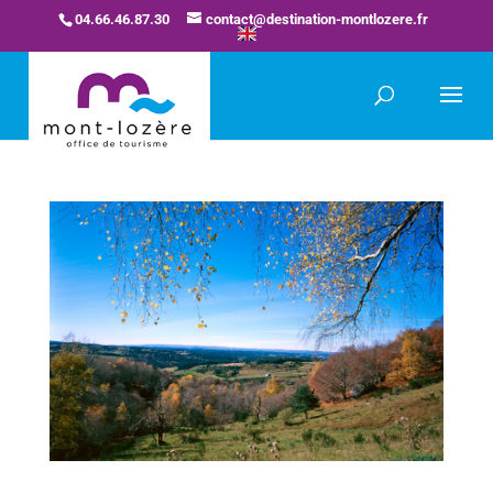
04.66.46.87.30
contact@destination-montlozere.fr