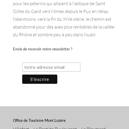
pour les pélerins qui allaient à l’abbaye de Saint
Gilles du Gard vers Nîmes depuis le Puy en Velay.
Néanmoins, vers la fin du XIVe siècle, le chemin est
abandonné pour des axes plus rentables de la vallée
du Rhône et sombre peu à peu dans l’oubli.
Envie de recevoir notre newsletter ?
Office de Tourisme Mont Lozère
Villefort – La Bastide Puylaurent – Le Bleymard –