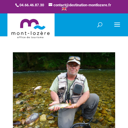
04.66.46.87.30
contact@destination-montlozere.fr