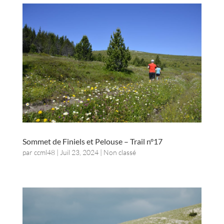
Sommet de Finiels et Pelouse – Trail n°17
par
ccml48
|
Juil 23, 2024
| Non classé