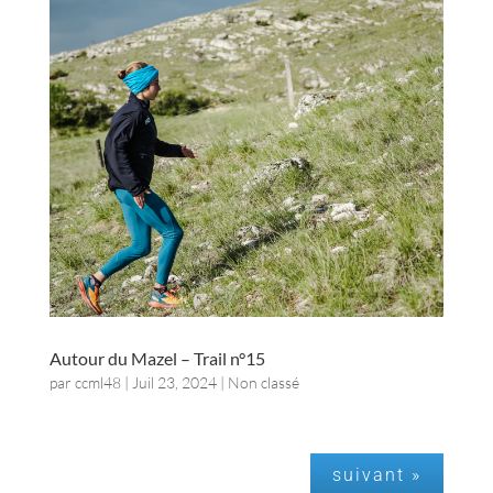
Autour du Mazel – Trail n°15
par
ccml48
|
Juil 23, 2024
| Non classé
suivant »