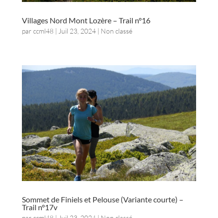
Villages Nord Mont Lozère – Trail n°16
par
ccml48
|
Juil 23, 2024
| Non classé
Sommet de Finiels et Pelouse (Variante courte) –
Trail n°17v
par
ccml48
|
Juil 23, 2024
| Non classé