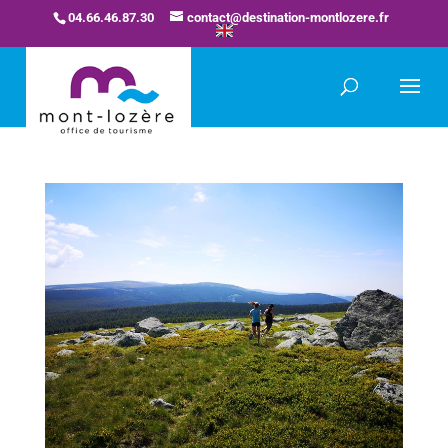
04.66.46.87.30
contact@destination-montlozere.fr