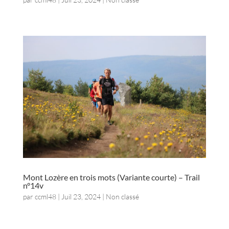
Mont Lozère en trois mots (Variante courte) – Trail
n°14v
par
ccml48
|
Juil 23, 2024
| Non classé