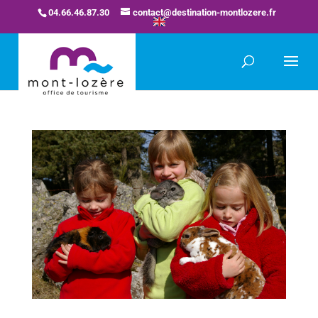
04.66.46.87.30
contact@destination-montlozere.fr