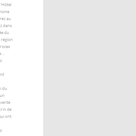
l’Hôtel
imoine
rez au
ez dans
sée du
 région
éroces
...
io
ent
n du
 un
nventé
crin de
qui ont
io