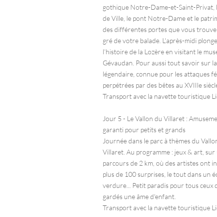
gothique Notre-Dame-et-Saint-Privat, 
de Ville, le pont Notre-Dame et le patr
des différentes portes que vous trouve
gré de votre balade. L'après-midi plong
l’histoire de la Lozère en visitant le mu
Gévaudan. Pour aussi tout savoir sur la
légendaire, connue pour les attaques f
perpétrées par des bêtes au XVIIIe siècle.
Transport avec la navette touristique L
Jour 5 - Le Vallon du Villaret : Amusem
garanti pour petits et grands
Journée dans le parc à thèmes du Vallo
Villaret. Au programme : jeux & art, sur
parcours de 2 km, où des artistes ont i
plus de 100 surprises, le tout dans un é
verdure... Petit paradis pour tous ceux 
gardés une âme d'enfant.
Transport avec la navette touristique L