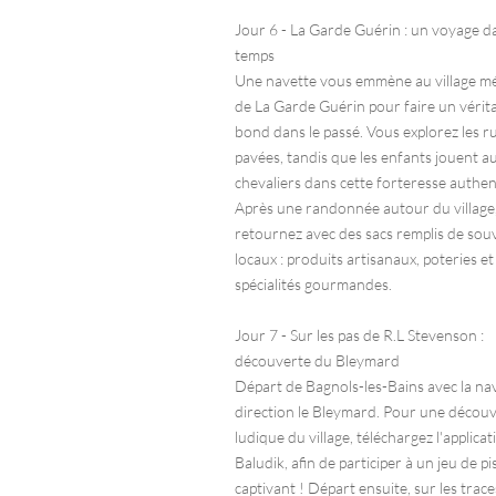
Jour 6 - La Garde Guérin : un voyage da
temps
Une navette vous emmène au village mé
de La Garde Guérin pour faire un vérit
bond dans le passé. Vous explorez les ru
pavées, tandis que les enfants jouent a
chevaliers dans cette forteresse authen
Après une randonnée autour du village
retournez avec des sacs remplis de sou
locaux : produits artisanaux, poteries et
spécialités gourmandes.
Jour 7 - Sur les pas de R.L Stevenson :
découverte du Bleymard
Départ de Bagnols-les-Bains avec la na
direction le Bleymard. Pour une décou
ludique du village, téléchargez l'applicat
Baludik, afin de participer à un jeu de pi
captivant ! Départ ensuite, sur les trace