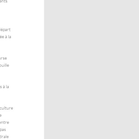
rents
départ
e à la
ourse
ouille
 à la
 culture
e
entre
 pas
drale