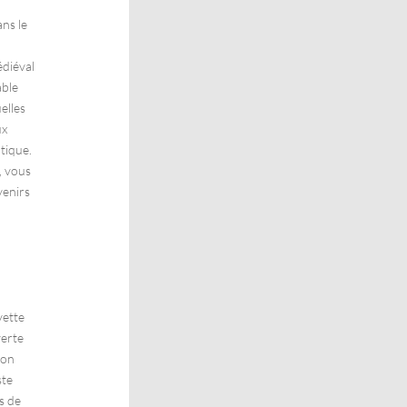
ns le
diéval
able
elles
ux
tique.
, vous
venirs
vette
verte
ion
ste
s de