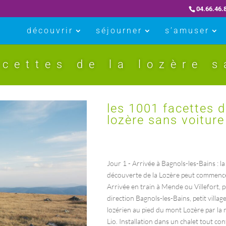
04.66.46.
découvrir
séjourner
s’amuser
acettes de la lozère s
les 1001 facettes d
lozère sans voiture
Jour 1 - Arrivée à Bagnols-les-Bains : la
découverte de la Lozère peut commence
Arrivée en train à Mende ou Villefort, p
direction Bagnols-les-Bains, petit villag
lozérien au pied du mont Lozère par la 
Lio. Installation dans un chalet tout co