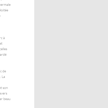
thermale
ploitée
e
rc à
et
elles
gardé
c de
. La
et son
avers
par beau