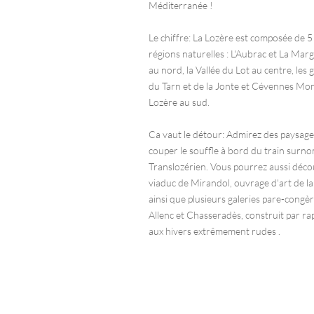
Méditerranée !
Le chiffre: La Lozère est composée de 5
régions naturelles : L'Aubrac et La Mar
au nord, la Vallée du Lot au centre, les 
du Tarn et de la Jonte et Cévennes Mo
Lozère au sud.
Ca vaut le détour: Admirez des paysage
couper le souffle à bord du train surn
Translozérien. Vous pourrez aussi décou
viaduc de Mirandol, ouvrage d'art de la 
ainsi que plusieurs galeries pare-congè
Allenc et Chasseradès, construit par ra
aux hivers extrêmement rudes .