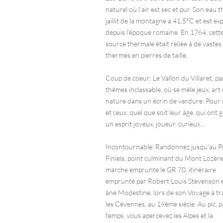
naturel où l’air est sec et pur. Son eau 
jaillit de la montagne à 41,5°C et est ex
depuis l’époque romaine. En 1764, cett
source thermale était reliée à de vastes
thermes en pierres de taille.
Coup de coeur: Le Vallon du Villaret, pa
thèmes inclassable, où se mêle jeux, art 
nature dans un écrin de verdure. Pour c
et ceux, quel que soit leur âge, qui ont 
un esprit joyeux, joueur, curieux…
Incontournable: Randonnez jusqu'au Pi
Finiels, point culminant du Mont Lozère
marche emprunte le GR 70, itinéraire
emprunté par Robert Louis Stevenson 
âne Modestine, lors de son Voyage à tr
les Cévennes, au 19ème siècle. Au pic, 
temps, vous apercevez les Alpes et la