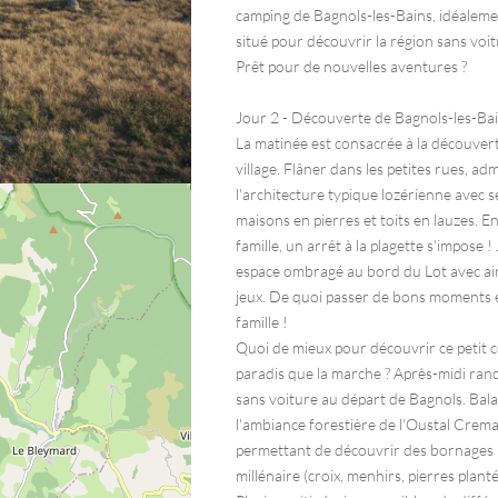
camping de Bagnols-les-Bains, idéalem
situé pour découvrir la région sans voit
Prêt pour de nouvelles aventures ?
Jour 2 - Découverte de Bagnols-les-Ba
La matinée est consacrée à la découver
village. Flâner dans les petites rues, ad
l'architecture typique lozérienne avec s
maisons en pierres et toits en lauzes. E
famille, un arrêt à la plagette s'impose ! 
espace ombragé au bord du Lot avec ai
jeux. De quoi passer de bons moments 
famille !
Quoi de mieux pour découvrir ce petit c
paradis que la marche ? Après-midi ra
sans voiture au départ de Bagnols. Bal
l'ambiance forestière de l'Oustal Crema
permettant de découvrir des bornages
millénaire (croix, menhirs, pierres plantée