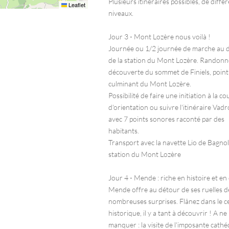
Plusieurs itinéraires possibles, de diffé
Leaflet
niveaux.
Jour 3 - Mont Lozère nous voilà !
Journée ou 1/2 journée de marche au 
de la station du Mont Lozère. Randonné
découverte du sommet de Finiels, point
culminant du Mont Lozère.
Possibilité de faire une initiation à la c
d'orientation ou suivre l'itinéraire Vadr
avec 7 points sonores raconté par des
habitants.
Transport avec la navette Lio de Bagnols
station du Mont Lozère
Jour 4 - Mende : riche en histoire et en
Mende offre au détour de ses ruelles d
nombreuses surprises. Flânez dans le c
historique, il y a tant à découvrir ! A ne
manquer : la visite de l'imposante cathé