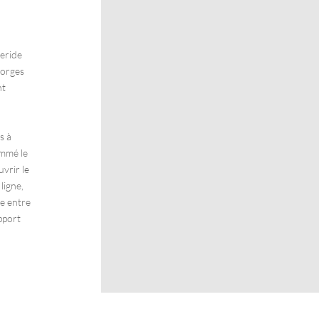
geride
gorges
nt
s à
ommé le
vrir le
ligne,
re entre
pport