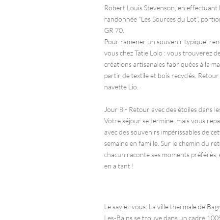
Robert Louis Stevenson, en effectuant 
randonnée "Les Sources du Lot", porti
GR 70.
Pour ramener un souvenir typique, ren
vous chez Tatie Lolo : vous trouverez d
créations artisanales fabriquées à la ma
partir de textile et bois recyclés. Retour
navette Lio.
Jour 8 - Retour avec des étoiles dans le
Votre séjour se termine, mais vous repa
avec des souvenirs impérissables de cet
semaine en famille. Sur le chemin du ret
chacun raconte ses moments préférés, et
en a tant !
Le saviez vous: La ville thermale de Bag
Les-Bains se trouve dans un cadre 10