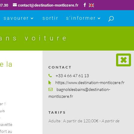
87.30
contact@destination-montlozere.fr
savourer
sortir
s’informer
ans voiture
e la
CONTACT
+33 4 66 47 61 13
https://www.destination-montlozere.fr
bagnolslesbains@destination-
montlozere.fr
r !
uis
TARIFS
e
Adulte :
A partir de 120,00€ -
A partir de
navette
nfort au