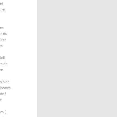
ent
ure.
ins
te du
mirer
es
n
Joli
re de
en
oin de
ndonnée
ade à
t
s..).