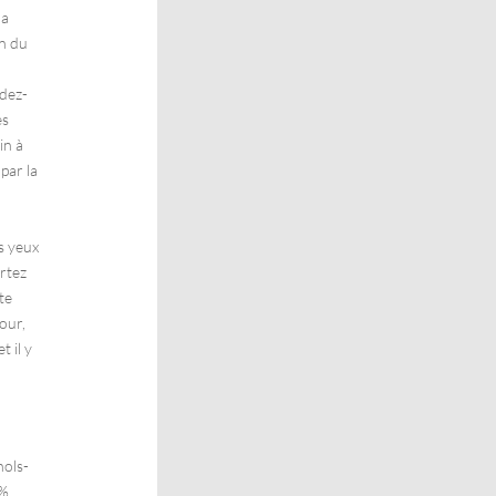
la
on du
dez-
es
in à
 par la
s yeux
rtez
te
our,
 il y
nols-
0%