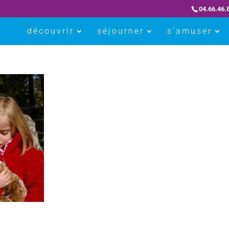
04.66.46.
découvrir
séjourner
s’amuser