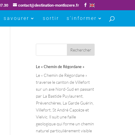
87.30
contact@destination-montlozere.fr
savourer
sortir
s’informer
Le « Chemin de Régordane »
Le « Chemin de Régordane »
traverse le canton de Villefort
sur un axe Nord-Sud en passant
par La Bastide Puylaurent,
Prévenchères, La Garde Guérin,
Villefort, St André Capcèze et
Vielvic. Il suit une faille
geologique qui forme un chemin
naturel particulièrement visible