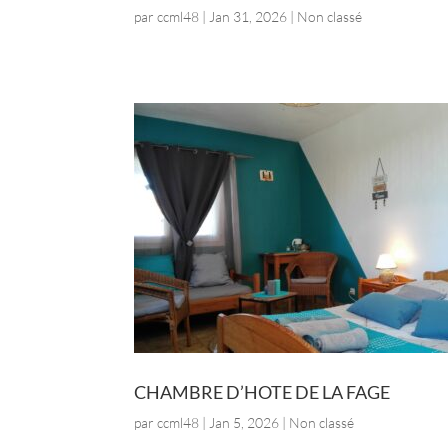
par
ccml48
|
Jan 31, 2026
| Non classé
CHAMBRE D’HOTE DE LA FAGE
par
ccml48
|
Jan 5, 2026
| Non classé