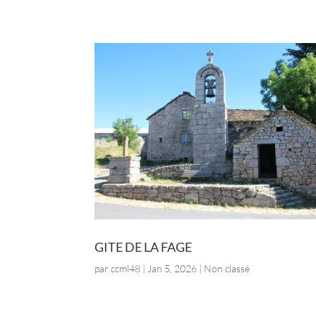
GITE DE LA FAGE
par
ccml48
|
Jan 5, 2026
| Non classé