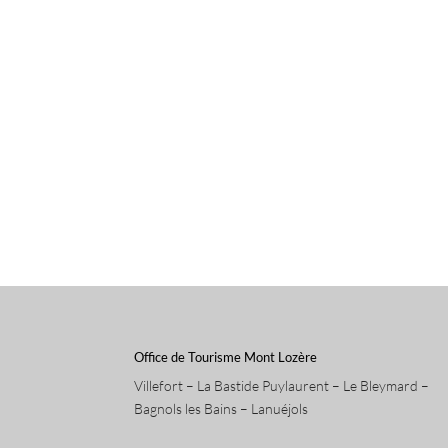
Office de Tourisme Mont Lozère
Villefort – La Bastide Puylaurent – Le Bleymard –
Bagnols les Bains – Lanuéjols