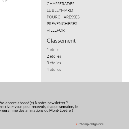
. Sur
CHASSERADES
LE BLEYMARD
POURCHARESSES
PREVENCHERES
VILLEFORT
Classement
1 étoile
2 étoiles
3 étoiles
4 étoiles
Pas encore abonné(e) à notre newsletter ?
Inscrivez-vous pour recevoir, chaque semaine, le
programme des animations du Mont-Lozère !
*
Champ obligatoire