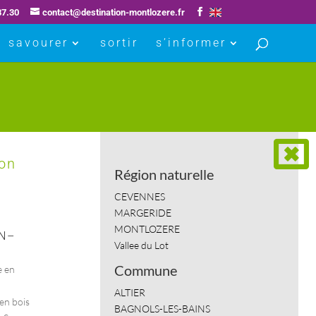
87.30
contact@destination-montlozere.fr
savourer
sortir
s’informer
lon
Région naturelle
CEVENNES
MARGERIDE
MONTLOZERE
ON–
Vallee du Lot
Commune
e en
ALTIER
en bois
BAGNOLS-LES-BAINS