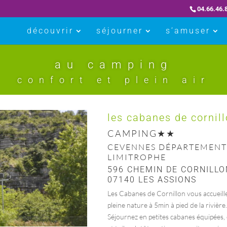
04.66.46.
découvrir
séjourner
s’amuser
au camping
confort et plein air
les cabanes de cornil
CAMPING
CEVENNES DÉPARTEMENT
LIMITROPHE
596 CHEMIN DE CORNILL
07140 LES ASSIONS
Les Cabanes de Cornillon vous accueill
pleine nature à 5min à pied de la rivière.
Séjournez en petites cabanes équipées, 