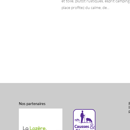
et toile, plutôt rustiques, esprit camping
place profitez du calme, de...
Nos partenaires