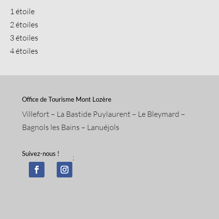
1 étoile
2 étoiles
3 étoiles
4 étoiles
Office de Tourisme Mont Lozère
Villefort – La Bastide Puylaurent – Le Bleymard –
Bagnols les Bains – Lanuéjols
Suivez-nous !
;