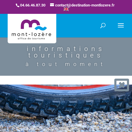
04.66.46.87.30
contact@destination-montlozere.fr
informations
touristiques
à tout moment