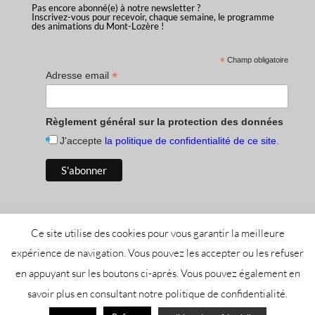
Pas encore abonné(e) à notre newsletter ?
Inscrivez-vous pour recevoir, chaque semaine, le programme
des animations du Mont-Lozère !
*
Champ obligatoire
*
Adresse email
Règlement général sur la protection des données
J'accepte
la politique de confidentialité de ce site
.
Ce site utilise des cookies pour vous garantir la meilleure
expérience de navigation. Vous pouvez les accepter ou les refuser
en appuyant sur les boutons ci-après. Vous pouvez également en
Tous droits réservés Office de Tourisme Mont-Lozère -
savoir plus en consultant notre politique de confidentialité.
Mentions légales
-
Politique de confidentialité