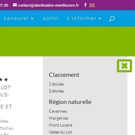
87.30
contact@destination-montlozere.fr
savourer
sortir
s’informer
Classement
2 étoiles
 LOT
3 étoiles
LS-
-
Région naturelle
E ET
Cevennes
Margeride
istes
Mont Lozere
tout au
Vallee du Lot
s. En