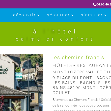
04.66.46.
découvrir
séjourner
s’amuser
à l'hôtel
calme et confort
les chemins francis
HÔTELS - RESTAURANT
MONT LOZERE VALLEE DU
9 PLACE DU PONT– BAGNO
LES-BAINS– BAGNOLS-LES
BAINS 48190 MONT LOZÈR
GOULET
Bienvenue au Chemins Francis ! Spécial
de la randonnée nous vous proposons, 
long de l'année, des séjours tout compri