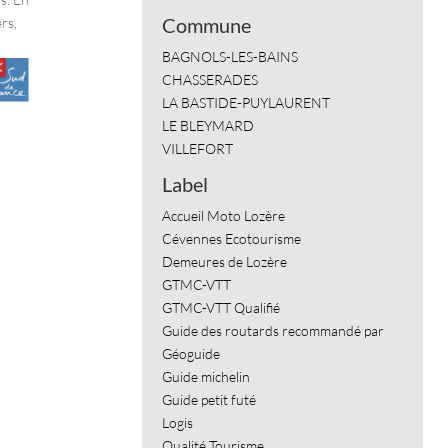
Commune
rs,
BAGNOLS-LES-BAINS
CHASSERADES
LA BASTIDE-PUYLAURENT
LE BLEYMARD
VILLEFORT
Label
Accueil Moto Lozère
Cévennes Ecotourisme
Demeures de Lozère
GTMC-VTT
GTMC-VTT Qualifié
Guide des routards recommandé par
Géoguide
Guide michelin
Guide petit futé
Logis
Qualité Tourisme