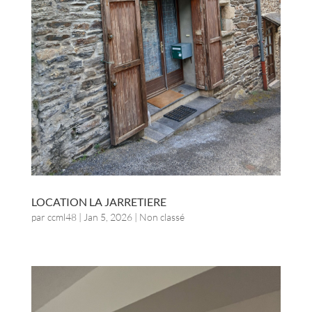
LOCATION LA JARRETIERE
par
ccml48
|
Jan 5, 2026
| Non classé