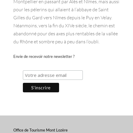
Montpellier en passant par Alès et Nîmes, mais aussi
pour les pélerins qui allaient à l’abbaye de Saint
Gilles du Gard vers Nîmes depuis le Puy en Velay.
Néanmoins, vers la fin du XIVe siècle, le chemin est
abandonné pour des axes plus rentables de la vallée
du Rhône et sombre peu à peu dans l’oubli.
Envie de recevoir notre newsletter ?
Office de Tourisme Mont Lozère