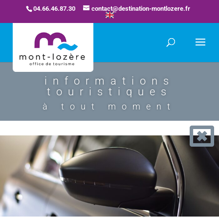
04.66.46.87.30
contact@destination-montlozere.fr
informations
touristiques
à tout moment