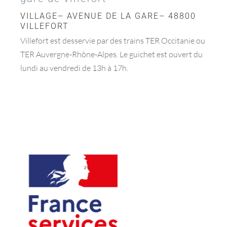
VILLAGE– AVENUE DE LA GARE– 48800
VILLEFORT
Villefort est desservie par des trains TER Occitanie ou
TER Auvergne-Rhône-Alpes. Le guichet est ouvert du
lundi au vendredi de 13h à 17h.