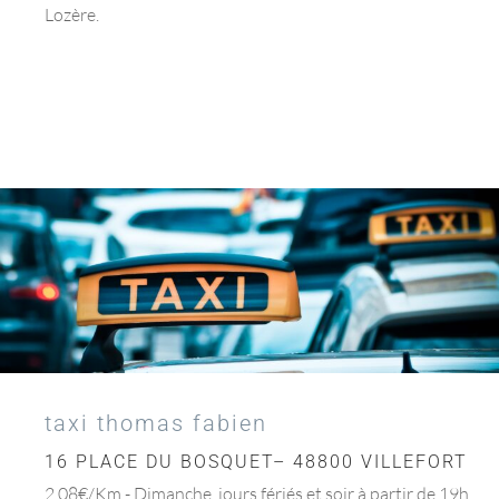
Lozère.
taxi thomas fabien
16 PLACE DU BOSQUET– 48800 VILLEFORT
2,08€/Km - Dimanche, jours fériés et soir à partir de 19h