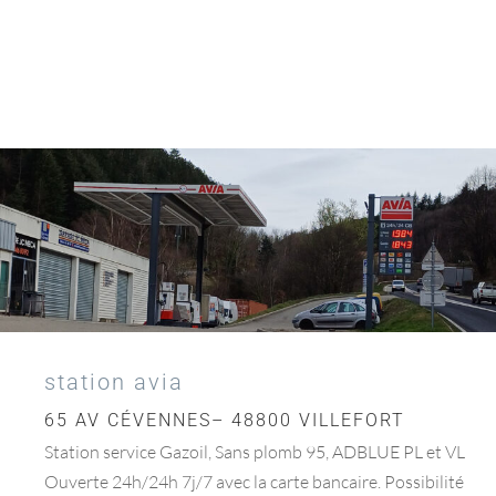
station avia
65 AV CÉVENNES– 48800 VILLEFORT
Station service Gazoil, Sans plomb 95, ADBLUE PL et VL
Ouverte 24h/24h 7j/7 avec la carte bancaire. Possibilité