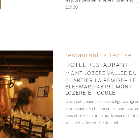
20h30.
restaurant la remise
HOTEL-RESTAURANT
MONT LOZERE VALLEE DU
QUARTIER LA REMISE– LE
BLEYMARD 48190 MONT
LOZÈRE ET GOULET
Dans cet ancien relais de diligence agr
d'une vaste et chaleureuse cheminée, e
bois et pierre, vous vous laisserez tente
cuisine traditionnelle du chef.