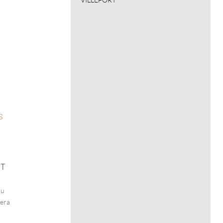
s
NT
nu
sera