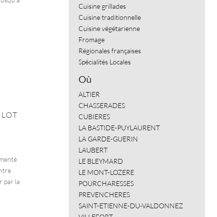
Cuisine grillades
Cuisine traditionnelle
Cuisine végétarienne
Fromage
Régionales françaises
Spécialités Locales
Où
ALTIER
CHASSERADES
 LOT
CUBIERES
LA BASTIDE-PUYLAURENT
LA GARDE-GUERIN
LAUBERT
émenté
LE BLEYMARD
ntre
LE MONT-LOZERE
r par la
POURCHARESSES
PREVENCHERES
SAINT-ETIENNE-DU-VALDONNEZ
VILLEFORT