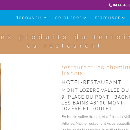
04.66.46.
découvrir
séjourner
s’amuser
les produits du terroi
au restaurant
restaurant les chemin
francis
HOTEL-RESTAURANT
MONT LOZERE VALLEE DU
9, PLACE DU PONT– BAGN
LES-BAINS 48190 MONT
LOZÈRE ET GOULET
En haute vallée du Lot, et à 2 km du Val
Villaret. Notre restaurant vous accueill
les jours de la semaine, le midi et le soir