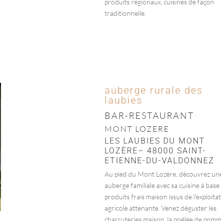
produits régionaux, cuisinés de façon
traditionnelle.
auberge rurale des
laubies
BAR-RESTAURANT
MONT LOZERE
LES LAUBIES DU MONT
LOZÈRE– 48000 SAINT-
ETIENNE-DU-VALDONNEZ
Au pied du Mont Lozère, découvrez un
auberge familiale avec sa cuisine à base
produits frais maison issus de l'exploita
agricole attenante. Venez déguster les
charcuteries maison, la poêlée de pom