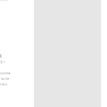
E
AL–
roximité
 lac de
ureux,