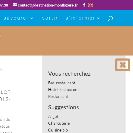
87.30
contact@destination-montlozere.fr
savourer
sortir
s’informer
r
s
Vous recherchez
Bar-restaurant
Hotel-restaurant
 LOT
Restaurant
OLS-
Suggestions
Aligot
lon du
Charcuterie
e tous
Cuisine bio
 jusqu'à