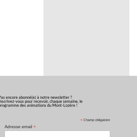
Pas encore abonné(e) à notre newsletter ?
Inscrivez-vous pour recevoir, chaque semaine, le
programme des animations du Mont-Lozère !
*
Champ obligatoire
*
Adresse email