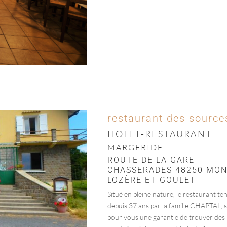
restaurant des source
HOTEL-RESTAURANT
MARGERIDE
ROUTE DE LA GARE–
CHASSERADES 48250 MO
LOZÈRE ET GOULET
Situé en pleine nature, le restaurant te
depuis 37 ans par la famille CHAPTAL, 
pour vous une garantie de trouver des