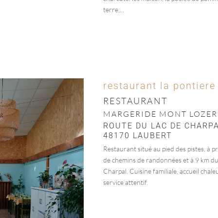
terre,...
restaurant la pontiere
RESTAURANT
MARGERIDE MONT LOZER
ROUTE DU LAC DE CHARP
48170 LAUBERT
Restaurant situé au pied des pistes, à p
de chemins de randonnées et à 9 km du
Charpal. Cuisine familiale, accueil chale
service attentif.