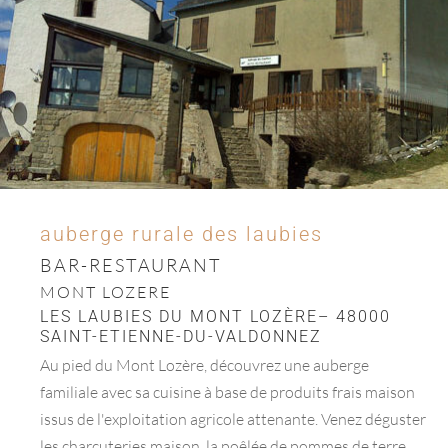
auberge rurale des laubies
BAR-RESTAURANT
MONT LOZERE
LES LAUBIES DU MONT LOZÈRE– 48000
SAINT-ETIENNE-DU-VALDONNEZ
Au pied du Mont Lozère, découvrez une auberge
familiale avec sa cuisine à base de produits frais maison
issus de l'exploitation agricole attenante. Venez déguster
les charcuteries maison, la poêlée de pommes de terre,...