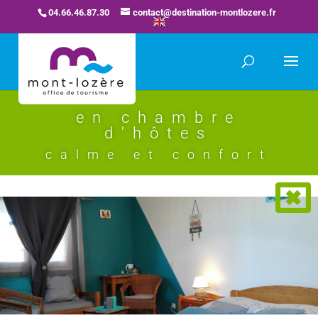
04.66.46.87.30
contact@destination-montlozere.fr
en chambre
d'hôtes
calme et confort