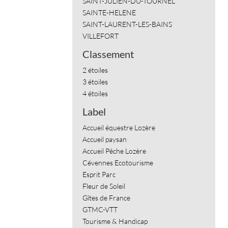
SAINT-JULIEN-DU-TOURNEL
SAINTE-HELENE
SAINT-LAURENT-LES-BAINS
VILLEFORT
Classement
2 étoiles
3 étoiles
4 étoiles
Label
Accueil équestre Lozère
Accueil paysan
Accueil Pêche Lozère
Cévennes Ecotourisme
Esprit Parc
Fleur de Soleil
Gîtes de France
GTMC-VTT
Tourisme & Handicap