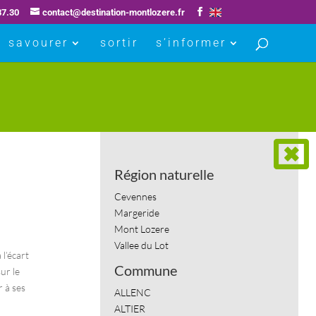
87.30
contact@destination-montlozere.fr
savourer
sortir
s’informer
Région naturelle
Cevennes
Margeride
Mont Lozere
Vallee du Lot
 l’écart
Commune
ur le
r à ses
ALLENC
ALTIER