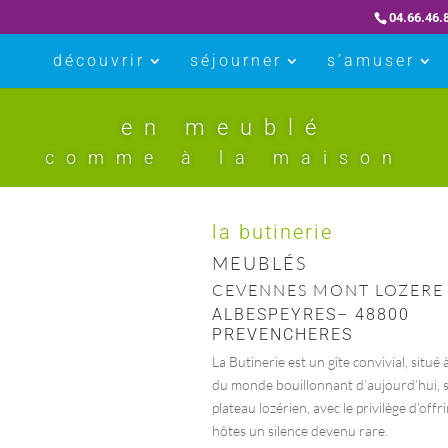
04.66.46.
découvrir
séjourner
s’amuser
en meublé
comme à la maison
la butinerie
MEUBLÉS
CEVENNES MONT LOZERE
ALBESPEYRES– 48800
PREVENCHERES
La Butinerie est un gîte convivial, situé à
du monde bouillonnant d’aujourd’hui, s
plateau lozérien, avec le privilège d’offri
hôtes un silence devenu rare.