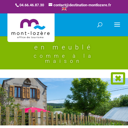
04.66.46.87.30
contact@destination-montlozere.fr
en meublé
comme à la
maison