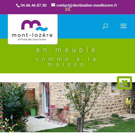
04.66.46.87.30
contact@destination-montlozere.fr
en meublé
comme à la
maison