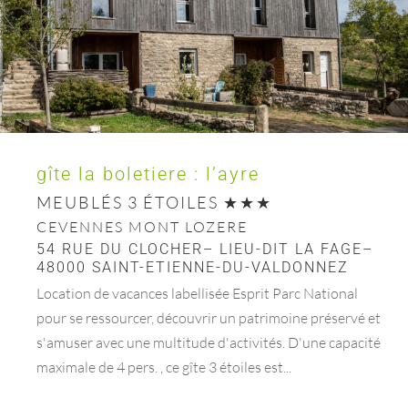
gîte la boletiere : l’ayre
MEUBLÉS 3 ÉTOILES
CEVENNES MONT LOZERE
54 RUE DU CLOCHER– LIEU-DIT LA FAGE–
48000 SAINT-ETIENNE-DU-VALDONNEZ
Location de vacances labellisée Esprit Parc National
pour se ressourcer, découvrir un patrimoine préservé et
s'amuser avec une multitude d'activités. D'une capacité
maximale de 4 pers. , ce gîte 3 étoiles est...